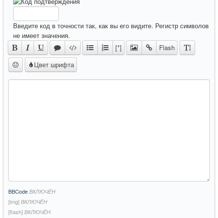
Введите код в точности так, как вы его видите. Регистр символов
не имеет значения.
[*]
Flash
Цвет шрифта
BBCode
ВКЛЮЧЁН
[img]
ВКЛЮЧЁН
[flash]
ВКЛЮЧЁН