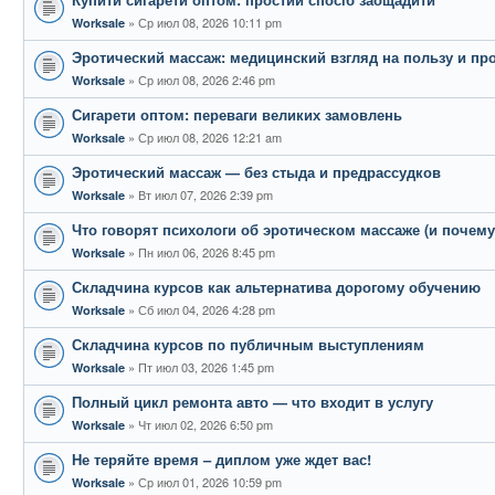
Ср июл 08, 2026 10:11 pm
Worksale
Эротический массаж: медицинский взгляд на пользу и пр
Ср июл 08, 2026 2:46 pm
Worksale
Сигарети оптом: переваги великих замовлень
Ср июл 08, 2026 12:21 am
Worksale
Эротический массаж — без стыда и предрассудков
Вт июл 07, 2026 2:39 pm
Worksale
Что говорят психологи об эротическом массаже (и почему
Пн июл 06, 2026 8:45 pm
Worksale
Складчина курсов как альтернатива дорогому обучению
Сб июл 04, 2026 4:28 pm
Worksale
Складчина курсов по публичным выступлениям
Пт июл 03, 2026 1:45 pm
Worksale
Полный цикл ремонта авто — что входит в услугу
Чт июл 02, 2026 6:50 pm
Worksale
Не теряйте время – диплом уже ждет вас!
Ср июл 01, 2026 10:59 pm
Worksale