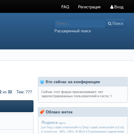
FAQ
Регистрация
Вход
Поиск
Расширенный поиск
Кто сейчас на конференции
2
из
32
Тем: 777
Сейчас этот форум просматривают: нет
зарегистрированных пользователей и гости: 1
Облако меток
Яндекса
здесь
[url="http://udalit.strahovka54.ru/"]http://udalit.strahovka54.ru/[/url]
и точностью - 80%..100%. В XEvil 4.0 реализовано подключение