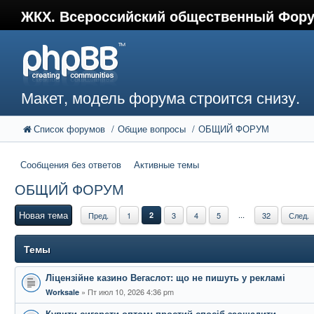
ЖКХ. Всероссийский общественный Фор
Макет, модель форума строится снизу.
Список форумов
Общие вопросы
ОБЩИЙ ФОРУМ
Сообщения без ответов
Активные темы
ОБЩИЙ ФОРУМ
Новая тема
...
Пред.
1
2
3
4
5
32
След.
Темы
Ліцензійне казино Вегаслот: що не пишуть у рекламі
Пт июл 10, 2026 4:36 pm
Worksale
Купити сигарети оптом: простий спосіб заощадити