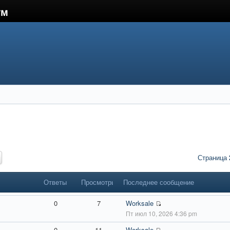
ум
Страница
Ответы
Просмотры
Последнее сообщение
0
7
Worksale
Пт июл 10, 2026 4:36 pm
0
11
Worksale