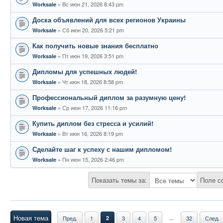
Вс июн 21, 2026 8:43 pm
Worksale
Доска объявлений для всех регионов Украины
Сб июн 20, 2026 5:21 pm
Worksale
Как получить новые знания бесплатно
Пт июн 19, 2026 3:51 pm
Worksale
Дипломы для успешных людей!
Чт июн 18, 2026 8:58 pm
Worksale
Профессиональный диплом за разумную цену!
Ср июн 17, 2026 11:16 pm
Worksale
Купить диплом без стресса и усилий!
Вт июн 16, 2026 8:19 pm
Worksale
Сделайте шаг к успеху с нашим дипломом!
Пн июн 15, 2026 2:46 pm
Worksale
Показать темы за:
Поле с
Новая тема
...
Пред.
1
2
3
4
5
32
След.