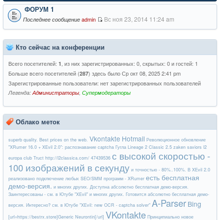
ФОРУМ 1
Вс ноя 23, 2014 11:24 am
admin
Последнее сообщение
Кто сейчас на конференции
Всего посетителей:
, из них зарегистрированных: 0, скрытых: 0 и гостей: 1
1
Больше всего посетителей (
) здесь было Ср окт 08, 2025 2:41 pm
287
Зарегистрированные пользователи: нет зарегистрированных пользователей
Легенда:
Администраторы
,
Супермодераторы
Облако меток
Vkontakte
Hotmail
superb quality. Best prices on the web.
Революционное обновление
"XRumer 16.0 + XEvil 2.0": распознавание captcha Гугла
Lineage 2 Classic 2.5 zaken saviors l2
с высокой скоростью -
europa club Truct http://l2classica.com/ 47439536
100 изображений в секунду
и точностью - 80%..100%. В XEvil 2.0
есть бесплатная
реализовано подключение любых SEO/SMM программ - XRumer
демо-версия.
и многих других. Доступна абсолютно бесплатная демо-версия.
Заинтересованы - см. в Ютубе "XEvil"
и многих других. Готовится абсолютно бесплатная демо-
A-Parser
Bing
версия. Интересно? см. в Ютубе "XEvil: new OCR - captcha solver"
VKontakte
[url=https://bestrx.store]Generic Neurontin[/url]
Принципиально новое